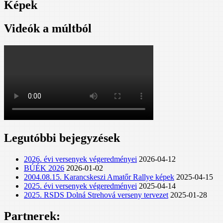
Képek
Videók a múltból
Legutóbbi bejegyzések
2026. évi versenyek végeredményei
2026-04-12
BÚÉK 2026
2026-01-02
2004.08.15. Karancskeszi Amatőr Rallye képek
2025-04-15
2025. évi versenyek végeredményei
2025-04-14
2025. RSDS Dolná Strehová verseny tervezet
2025-01-28
Partnerek: