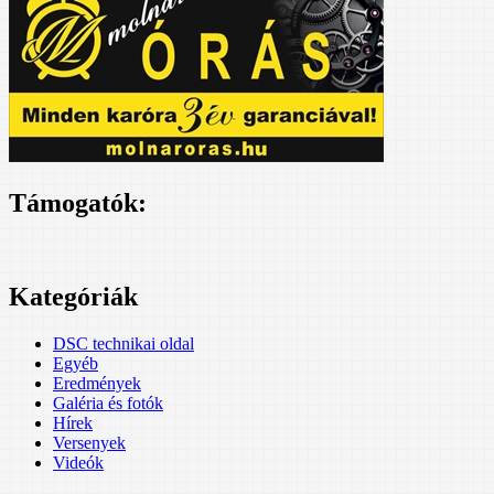
Támogatók:
Kategóriák
DSC technikai oldal
Egyéb
Eredmények
Galéria és fotók
Hírek
Versenyek
Videók