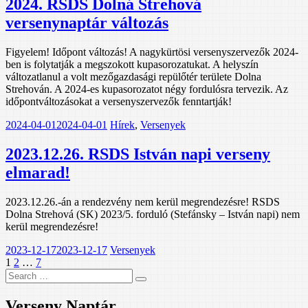
2024. RSDS Dolná Strehová
versenynaptár változás
Figyelem! Időpont változás! A nagykürtösi versenyszervezők 2024-
ben is folytatják a megszokott kupasorozatukat. A helyszín
változatlanul a volt mezőgazdasági repülőtér területe Dolna
Strehován. A 2024-es kupasorozatot négy fordulósra tervezik. Az
időpontváltozásokat a versenyszervezők fenntartják!
2024-04-01
2024-04-01
Hírek
,
Versenyek
2023.12.26. RSDS István napi verseny
elmarad!
2023.12.26.-án a rendezvény nem kerül megrendezésre! RSDS
Dolna Strehová (SK) 2023/5. forduló (Stefánsky – István napi) nem
kerül megrendezésre!
2023-12-17
2023-12-17
Versenyek
Bejegyzések
1
2
…
7
lapozása
Verseny Naptár