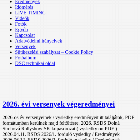
Eredmények
Időmérés
LIVE TIMING
Videók
Fotók
Egyéb
Kapcsolat
Adatvédelmi irányelvek
Versenyek
Sütikezelési szabályzat – Cookie Policy
Fotóalbum
DSC technikai oldal
2026. évi versenyek végeredményei
2026-os év versenyeinek / vysledky eredményeit itt találjátok, PDF
formátumban kerülnek majd feltöltésre. 2026. RSDS Dolná
Strehová Rallyshow SK kupasorozat ( vysledky on PDF )
2026.04.11. RSDS 2026/1. forduló vysledky / Eredmények
2026.06.13. RSDS 2026/2. forduló vysledky / Eredmények