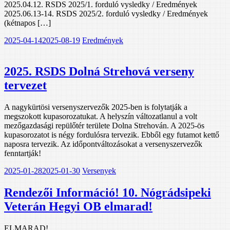
2025.04.12. RSDS 2025/1. forduló vysledky / Eredmények
2025.06.13-14. RSDS 2025/2. forduló vysledky / Eredmények
(kétnapos […]
2025-04-14
2025-08-19
Eredmények
2025. RSDS Dolná Strehová verseny
tervezet
A nagykürtösi versenyszervezők 2025-ben is folytatják a
megszokott kupasorozatukat. A helyszín változatlanul a volt
mezőgazdasági repülőtér területe Dolna Strehován. A 2025-ös
kupasorozatot is négy fordulósra tervezik. Ebből egy futamot kettő
naposra tervezik. Az időpontváltozásokat a versenyszervezők
fenntartják!
2025-01-28
2025-01-30
Versenyek
Rendezői Információ! 10. Nógrádsipeki
Veterán Hegyi OB elmarad!
ELMARAD!