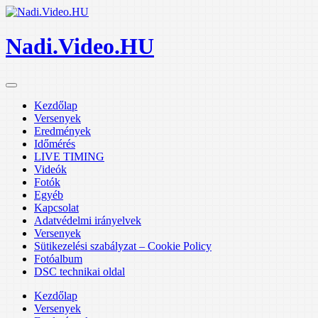
Nadi.Video.HU
Kezdőlap
Versenyek
Eredmények
Időmérés
LIVE TIMING
Videók
Fotók
Egyéb
Kapcsolat
Adatvédelmi irányelvek
Versenyek
Sütikezelési szabályzat – Cookie Policy
Fotóalbum
DSC technikai oldal
Kezdőlap
Versenyek